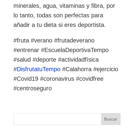
minerales, agua, vitaminas y fibra, por
lo tanto, todas son perfectas para
añadir a tu dieta si eres deportista.
#fruta #verano #frutadeverano
#entrenar #EscuelaDeportivaTempo
#salud #deporte #actividadfísica
#
DisfrutatuTempo
#Calahorra #ejercicio
#Covid19 #coronavirus #covidfree
#centroseguro
Buscar: