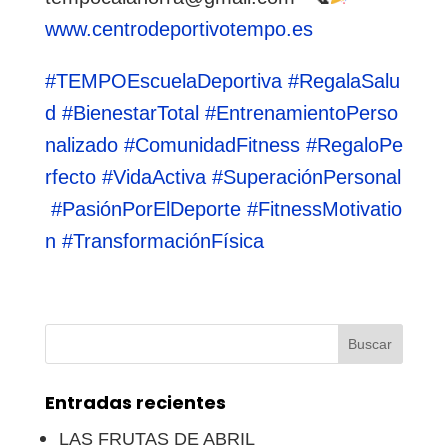
www.centrodeportivotempo.es
#TEMPOEscuelaDeportiva
#RegalaSalu
d
#BienestarTotal
#EntrenamientoPerso
nalizado
#ComunidadFitness
#RegaloPe
rfecto
#VidaActiva
#SuperaciónPersonal
#PasiónPorElDeporte
#FitnessMotivatio
n
#TransformaciónFísica
Buscar:
Entradas recientes
LAS FRUTAS DE ABRIL