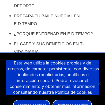
DEPORTE
PREPARA TU BAILE NUPCIAL EN
E.D.TEMPO
¿PORQUE ENTRENAR EN E.D.TEMPO?
EL CAFÉ Y SUS BENEFICIOS EN TU
VIDA DIARIA.
COMO COMPENSAR LAS COMIDAS EN
Esta web utiliza la cookies propias y de
terceros, de carácter persistente, con diversas
VACACIONES.
finalidades (publicitarias, analíticas e
IDEAS PARA COMPENSAR LOS DÍAS
interacción social). Podrá revocar el
consentimiento y obtener más información
DE NAVIDAD.
consultando nuestra
Política de cookies
PROPÓSITOS 2024