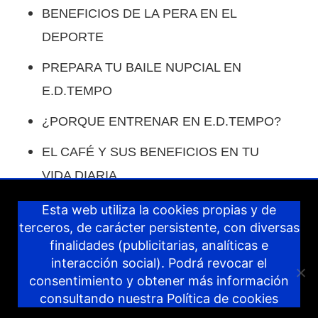
BENEFICIOS DE LA PERA EN EL
DEPORTE
PREPARA TU BAILE NUPCIAL EN
E.D.TEMPO
¿PORQUE ENTRENAR EN E.D.TEMPO?
EL CAFÉ Y SUS BENEFICIOS EN TU
VIDA DIARIA.
COMO COMPENSAR LAS COMIDAS EN
Esta web utiliza la cookies propias y de
terceros, de carácter persistente, con diversas
VACACIONES.
finalidades (publicitarias, analíticas e
IDEAS PARA COMPENSAR LOS DÍAS
interacción social). Podrá revocar el
consentimiento y obtener más información
DE NAVIDAD.
consultando nuestra
Política de cookies
PROPÓSITOS 2024