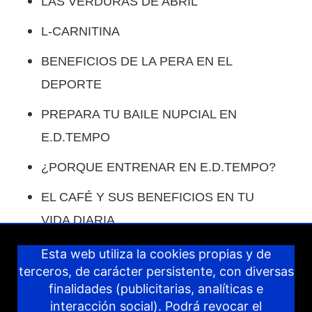
LAS VERDURAS DE ABRIL
L-CARNITINA
BENEFICIOS DE LA PERA EN EL
DEPORTE
PREPARA TU BAILE NUPCIAL EN
E.D.TEMPO
¿PORQUE ENTRENAR EN E.D.TEMPO?
EL CAFÉ Y SUS BENEFICIOS EN TU
VIDA DIARIA.
COMO COMPENSAR LAS COMIDAS EN
Esta web utiliza la cookies propias y de
terceros, de carácter persistente, con diversas
VACACIONES.
finalidades (publicitarias, analíticas e
IDEAS PARA COMPENSAR LOS DÍAS
interacción social). Podrá revocar el