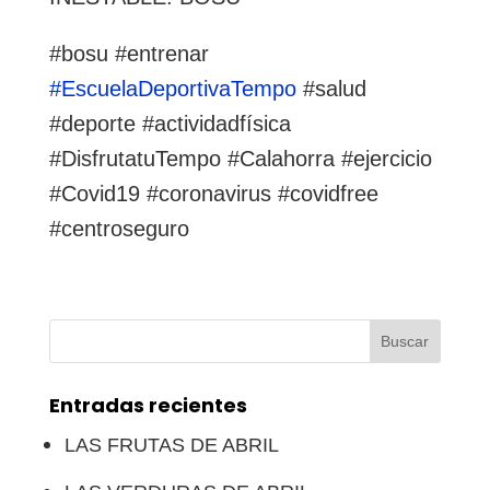
#bosu #entrenar
#EscuelaDeportivaTempo
#salud
#deporte #actividadfísica
#DisfrutatuTempo #Calahorra #ejercicio
#Covid19 #coronavirus #covidfree
#centroseguro
Buscar:
Entradas recientes
LAS FRUTAS DE ABRIL