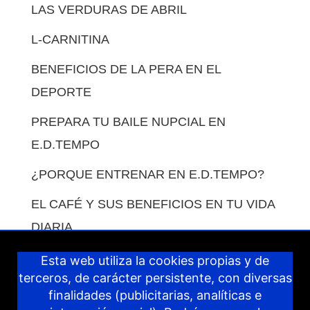
LAS VERDURAS DE ABRIL
L-CARNITINA
BENEFICIOS DE LA PERA EN EL
DEPORTE
PREPARA TU BAILE NUPCIAL EN
E.D.TEMPO
¿PORQUE ENTRENAR EN E.D.TEMPO?
EL CAFÉ Y SUS BENEFICIOS EN TU VIDA
DIARIA.
COMO COMPENSAR LAS COMIDAS EN
Esta web utiliza la cookies propias y de
terceros, de carácter persistente, con diversas
VACACIONES.
finalidades (publicitarias, analíticas e
IDEAS PARA COMPENSAR LOS DÍAS DE