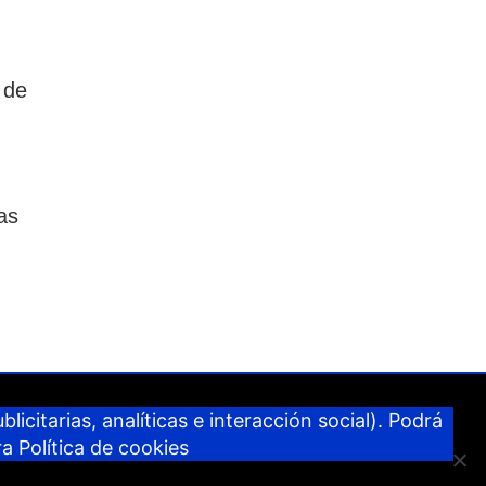
 de
as
guro
licitarias, analíticas e interacción social). Podrá
ra
Política de cookies