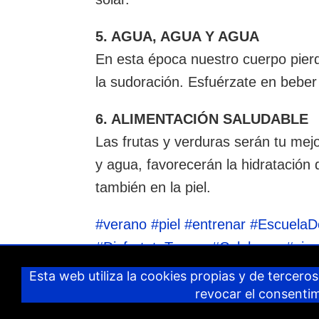
5. AGUA, AGUA Y AGUA
En esta época nuestro cuerpo pierd
la sudoración. Esfuérzate en beber 
6. ALIMENTACIÓN SALUDABLE
Las frutas y verduras serán tu mejo
y agua, favorecerán la hidratación
también en la piel.
#verano #piel #entrenar #EscuelaD
#DisfrutatuTempo #Calahorra #ejer
Esta web utiliza la cookies propias y de terceros,
revocar el consenti