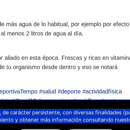
e más agua de lo habitual, por ejemplo por efecto
al menos 2 litros de agua al día.
r aliado en esta época. Frescas y ricas en vitamin
 de tu organismo desde dentro y eso se notará
eportivaTempo #salud #deporte #actividadfísica
cicio #Covid19 #coronavirus #covidfree #centrose
 de carácter persistente, con diversas finalidades (pub
miento y obtener más información consultando nuest