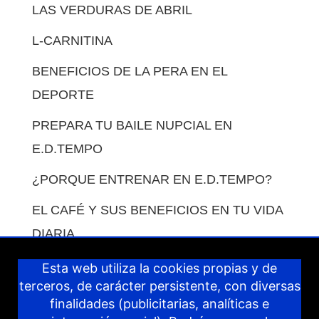
LAS VERDURAS DE ABRIL
L-CARNITINA
BENEFICIOS DE LA PERA EN EL
DEPORTE
PREPARA TU BAILE NUPCIAL EN
E.D.TEMPO
¿PORQUE ENTRENAR EN E.D.TEMPO?
EL CAFÉ Y SUS BENEFICIOS EN TU VIDA
DIARIA.
COMO COMPENSAR LAS COMIDAS EN
Esta web utiliza la cookies propias y de
terceros, de carácter persistente, con diversas
VACACIONES.
finalidades (publicitarias, analíticas e
IDEAS PARA COMPENSAR LOS DÍAS DE