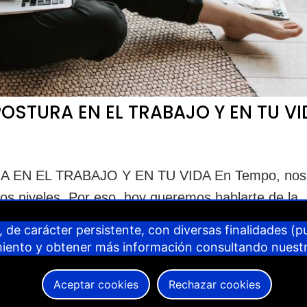
POSTURA EN EL TRABAJO Y EN TU VI
 EN EL TRABAJO Y EN TU VIDA En Tempo, nos
os niveles. Por eso, hoy queremos hablarte de la
ialmente a tu entorno laboral, pero también al
 de carácter persistente, con diversas finalidades (pub
...
miento y obtener más información consultando nuest
Aceptar cookies
Rechazar cookies