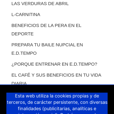
LAS VERDURAS DE ABRIL
L-CARNITINA
BENEFICIOS DE LA PERA EN EL
DEPORTE
PREPARA TU BAILE NUPCIAL EN
E.D.TEMPO
¿PORQUE ENTRENAR EN E.D.TEMPO?
EL CAFÉ Y SUS BENEFICIOS EN TU VIDA
DIARIA.
COMO COMPENSAR LAS COMIDAS EN
Esta web utiliza la cookies propias y de
terceros, de carácter persistente, con diversas
VACACIONES.
finalidades (publicitarias, analíticas e
IDEAS PARA COMPENSAR LOS DÍAS DE