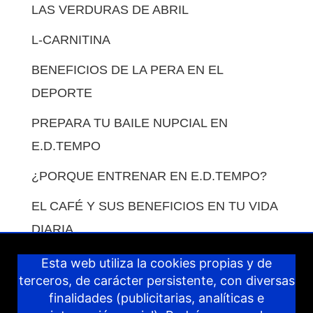
LAS VERDURAS DE ABRIL
L-CARNITINA
BENEFICIOS DE LA PERA EN EL
DEPORTE
PREPARA TU BAILE NUPCIAL EN
E.D.TEMPO
¿PORQUE ENTRENAR EN E.D.TEMPO?
EL CAFÉ Y SUS BENEFICIOS EN TU VIDA
DIARIA.
COMO COMPENSAR LAS COMIDAS EN
Esta web utiliza la cookies propias y de
terceros, de carácter persistente, con diversas
VACACIONES.
finalidades (publicitarias, analíticas e
IDEAS PARA COMPENSAR LOS DÍAS DE