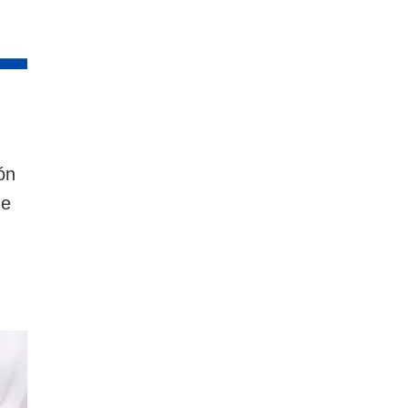
ón
de